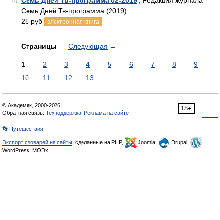
Семь Дней Тв-программа 02-2019
, Редакция журнала
10
Семь Дней Тв-программа (2019)
25 руб
электронная книга
Страницы
Следующая
→
1
2
3
4
5
6
7
8
9
10
11
12
13
© Академик, 2000-2026
18+
Обратная связь:
Техподдержка
,
Реклама на сайте
👣 Путешествия
Экспорт словарей на сайты
, сделанные на PHP,
Joomla,
Drupal,
WordPress, MODx.